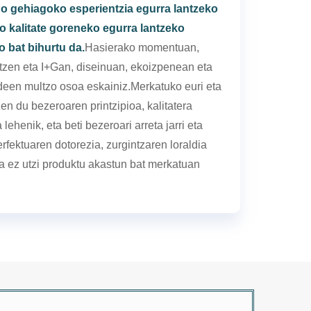
no gehiagoko esperientzia egurra lantzeko
 kalitate goreneko egurra lantzeko
o bat bihurtu da.
Hasierako momentuan,
rtzen eta I+Gan, diseinuan, ekoizpenean eta
ideen multzo osoa eskainiz.Merkatuko euri eta
en du bezeroaren printzipioa, kalitatera
lehenik, eta beti bezeroari arreta jarri eta
rfektuaren dotorezia, zurgintzaren loraldia
 eta ez utzi produktu akastun bat merkatuan