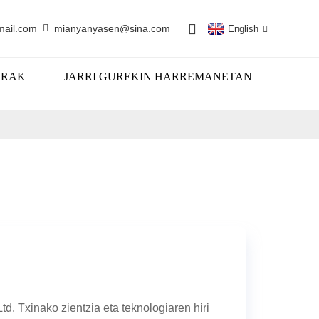
mail.com
mianyanyasen@sina.com
English
ERAK
JARRI GUREKIN HARREMANETAN
. Txinako zientzia eta teknologiaren hiri