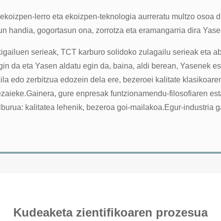
oizpen-lerro eta ekoizpen-teknologia aurreratu multzo osoa du
tasun handia, gogortasun ona, zorrotza eta eramangarria dira Ya
kigailuen serieak, TCT karburo solidoko zulagailu serieak eta a
in da eta Yasen aldatu egin da, baina, aldi berean, Yasenek e
a edo zerbitzua edozein dela ere, bezeroei kalitate klasikoare
ieke.Gainera, gure enpresak funtzionamendu-filosofiaren estand
lburua: kalitatea lehenik, bezeroa goi-mailakoa.Egur-industria g
Kudeaketa zientifikoaren prozesua