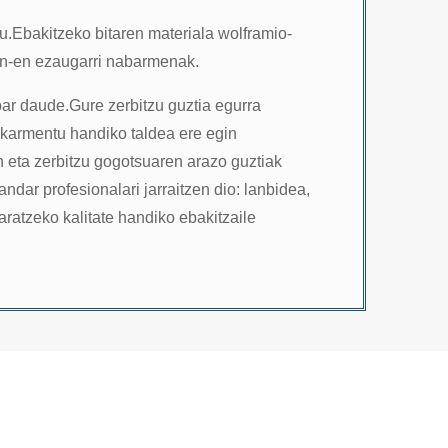
.Ebakitzeko bitaren materiala wolframio-
sen-en ezaugarri nabarmenak.
bar daude.Gure zerbitzu guztia egurra
skarmentu handiko taldea ere egin
n eta zerbitzu gogotsuaren arazo guztiak
ar profesionalari jarraitzen dio: lanbidea,
aratzeko kalitate handiko ebakitzaile