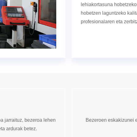
lehiakortasuna hobetzeko
hobetzen laguntzeko kalit
profesionalaren eta zerbit
a jarraituz, bezeroa lehen
Bezeroen eskakizunei et
ta ardurak betez.