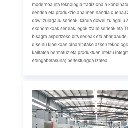
modernoa eta teknologia tradizionala konbinatu
sendoa eta produkzio ahalmen handia duena.Or
dowl zulagailu serieak, txirula dowel zulagailu 
ekonomikoak serieak, egokitzaile serieak eta T
bisagra aspertzeko bits serieak eta abar daude
diseinu klasikoan oinarritutako azken teknologi
kalitatea bermatuz eta produktuen efektu integra
etengabetasuna) perfektuagoa izatea.