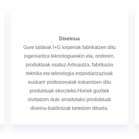
Diseinua
Gure taldeak I+G lorpenak fabrikatzen ditu
ingeniaritza teknologiarekin eta, ondoren,
produktuak osatuz.Artisautza, fabrikazio
teknika eta teknologia estandarizazioak
euskarri profesionalak eskaintzen ditu
produktuak ekoizteko.Horiek guztiek
ziurtatzen dute amaitutako produktuak
diseinu-baldintzak betetzen dituela.