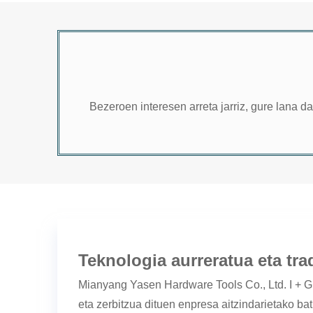
Bezeroen interesen arreta jarriz, gure lana 
Teknologia aurreratua eta tra
Mianyang Yasen Hardware Tools Co., Ltd. I + G
eta zerbitzua dituen enpresa aitzindarietako bat