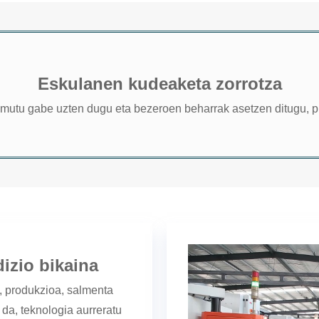
Eskulanen kudeaketa zorrotza
damutu gabe uzten dugu eta bezeroen beharrak asetzen ditugu, pr
dizio bikaina
, produkzioa, salmenta
 da, teknologia aurreratu