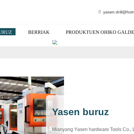
yasen.drill@hot
URUZ
BERRIAK
PRODUKTUEN OHIKO GALD
GURI BURUZ
Yasen buruz
Mianyang Yasen hardware Tools Co., Ltd