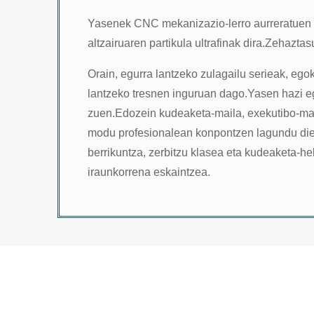
Yasenek CNC mekanizazio-lerro aurreratuen ek
altzairuaren partikula ultrafinak dira.Zehaz
Orain, egurra lantzeko zulagailu serieak, ego
lantzeko tresnen inguruan dago.Yasen hazi eg
zuen.Edozein kudeaketa-maila, exekutibo-mail
modu profesionalean konpontzen lagundu dieza
berrikuntza, zerbitzu klasea eta kudeaketa-he
iraunkorrena eskaintzea.