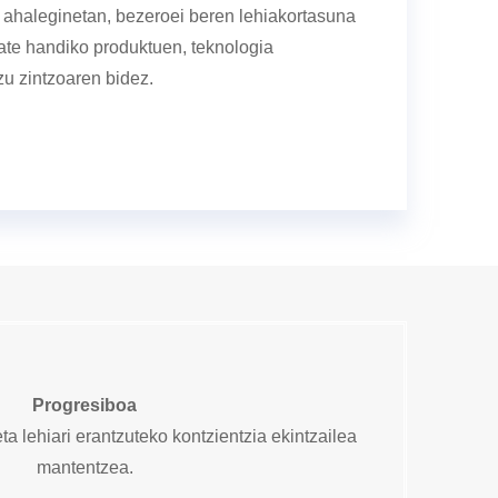
 ahaleginetan, bezeroei beren lehiakortasuna
ate handiko produktuen, teknologia
zu zintzoaren bidez.
Progresiboa
a lehiari erantzuteko kontzientzia ekintzailea
mantentzea.