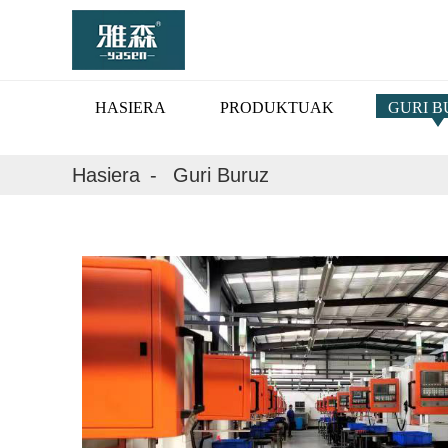
HASIERA
PRODUKTUAK
GURI B
Hasiera
Guri Buruz