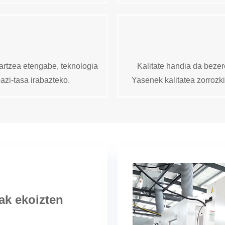
artzea etengabe, teknologia
Kalitate handia da bezer
bazi-tasa irabazteko.
Yasenek kalitatea zorrozk
ak ekoizten