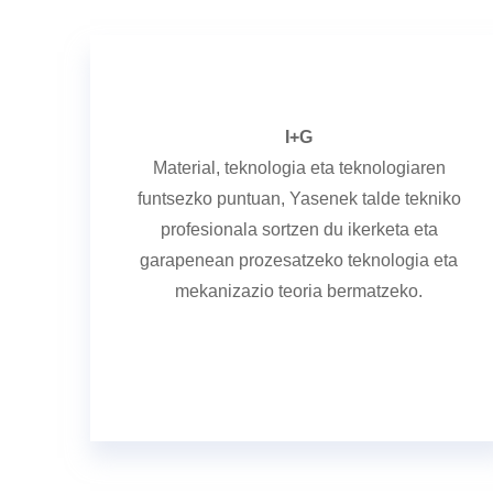
I+G
Material, teknologia eta teknologiaren
funtsezko puntuan, Yasenek talde tekniko
profesionala sortzen du ikerketa eta
garapenean prozesatzeko teknologia eta
mekanizazio teoria bermatzeko.