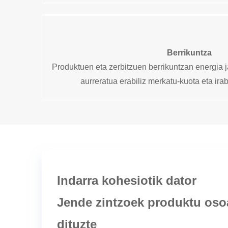
Berrikuntza
Produktuen eta zerbitzuen berrikuntzan energia j
aurreratua erabiliz merkatu-kuota eta ira
Indarra kohesiotik dator
Jende zintzoek produktu oso
dituzte