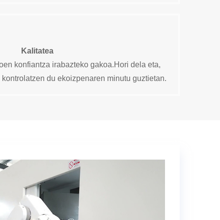
Kalitatea
oen konfiantza irabazteko gakoa.Hori dela eta,
i kontrolatzen du ekoizpenaren minutu guztietan.