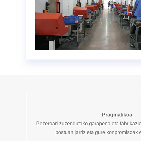
Pragmatikoa
Bezeroari zuzendutako garapena eta fabrikazio
postuan jarriz eta gure konpromisoak e