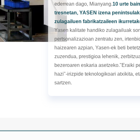
ederrean dago, Mianyang.
10 urte bai
tresnetan, YASEN izena penintsulako
zulagailuen fabrikatzaileen ikurretak
Yasen kalitate handiko zulagailuak so
pertsonalizazioan zentratu zen, irtenb
haizearen azpian, Yasen-ek beti betetz
zuzendua, prestigioa lehenik, zerbitzua 
bezeroaren eskaria asetzeko."Eraiki pe
hazi"-irizpide teknologikoari atxikita,
sartzen.