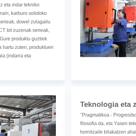
z eta indar tekniko
ain, karburo solidoko
serieak, dowel zulagailu
CT bit zuzenak serieak,
.Gure produktu guztiek
a hartu zuten, produktuen
la (indarra eta
Teknologia eta z
"Pragmatikoa - Progresibo
filosofia da, eta Yasen tek
hornitzaile bilakatzen aha