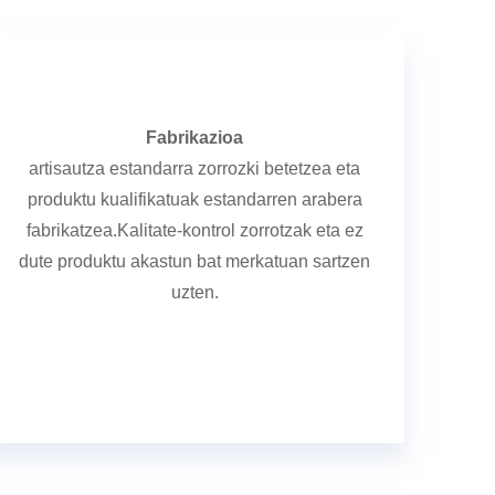
Fabrikazioa
artisautza estandarra zorrozki betetzea eta
produktu kualifikatuak estandarren arabera
fabrikatzea.Kalitate-kontrol zorrotzak eta ez
dute produktu akastun bat merkatuan sartzen
uzten.